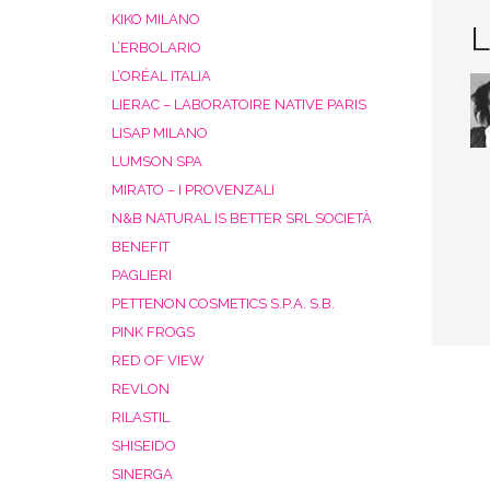
KIKO MILANO
L
L’ERBOLARIO
L’ORÉAL ITALIA
LIERAC – LABORATOIRE NATIVE PARIS
LISAP MILANO
LUMSON SPA
MIRATO – I PROVENZALI
N&B NATURAL IS BETTER SRL SOCIETÀ
BENEFIT
PAGLIERI
PETTENON COSMETICS S.P.A. S.B.
PINK FROGS
RED OF VIEW
REVLON
RILASTIL
SHISEIDO
SINERGA