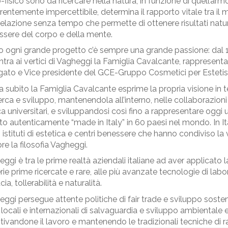
-fisico sono da ricercare nella natura, in funzione di quell’a
entemente impercettibile, determina il rapporto vitale tra il mo
elazione senza tempo che permette di ottenere risultati natural
sere del corpo e della mente.
o ogni grande progetto c’è sempre una grande passione: dal 
tra ai vertici di Vagheggi la Famiglia Cavalcante, rappresent
ato e Vice presidente del GCE-Gruppo Cosmetici per Estetist
a subito la Famiglia Cavalcante esprime la propria visione in t
cerca e sviluppo, mantenendola all’interno, nelle collaborazioni 
ca universitari, e sviluppandosi così fino a rappresentare oggi
to autenticamente “made in Italy” in 60 paesi nel mondo. In Ita
istituti di estetica e centri benessere che hanno condiviso la
e la filosofia Vagheggi.
ggi è tra le prime realtà aziendali italiane ad aver applicato 
ie prime ricercate e rare, alle più avanzate tecnologie di labor
cia, tollerabilità e naturalità.
ggi persegue attente politiche di fair trade e sviluppo sosteni
 locali e internazionali di salvaguardia e sviluppo ambientale 
tivandone il lavoro e mantenendo le tradizionali tecniche di r