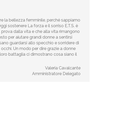
are la bellezza femminile, perché sappiamo
ggi sostenere La forza e il sorriso E.T.S. è
prova dalla vita e che alla vita rimangono
to per aiutare grandi donne a sentirsi
ano guardarsi allo specchio e sorridere di
 occhi. Un modo per dire grazie a donne
oro battaglia ci dimostrano cosa siano il
Valeria Cavalcante
Amministratore Delegato