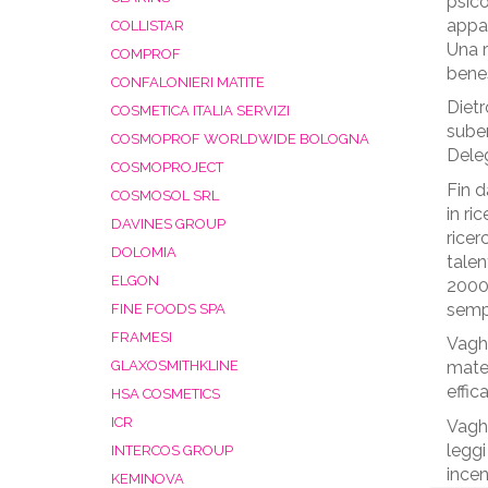
psico
appar
COLLISTAR
Una r
COMPROF
benes
CONFALONIERI MATITE
Dietr
COSMETICA ITALIA SERVIZI
suben
COSMOPROF WORLDWIDE BOLOGNA
Deleg
COSMOPROJECT
Fin d
COSMOSOL SRL
in ri
DAVINES GROUP
ricer
DOLOMIA
talen
ELGON
2000 
sempr
FINE FOODS SPA
FRAMESI
Vaghe
GLAXOSMITHKLINE
mater
effica
HSA COSMETICS
ICR
Vaghe
leggi
INTERCOS GROUP
incen
KEMINOVA