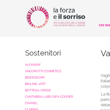
CHI SI
Va
Sostenitori
ALFAPARF
ANCOROTTI COSMETICS
Vaghe
BEIERSDORF
itali
BIOLINE JATÒ
corpo
BOTTEGA VERDE
La fi
CANTABRIA LABS DIFA COOPER
perio
CHANEL
deter
CLARINS