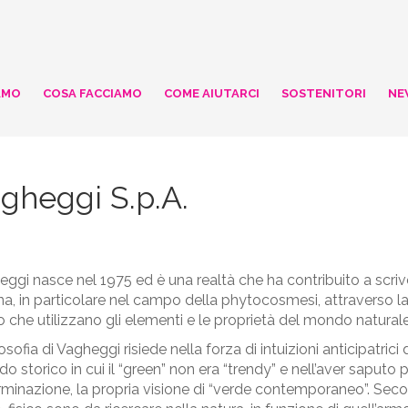
AMO
COSA FACCIAMO
COME AIUTARCI
SOSTENITORI
NE
gheggi S.p.A.
ggi nasce nel 1975 ed è una realtà che ha contribuito a scriv
ana, in particolare nel campo della phytocosmesi, attraverso la 
 che utilizzano gli elementi e le proprietà del mondo naturale
losofia di Vagheggi risiede nella forza di intuizioni anticipatri
do storico in cui il “green” non era “trendy” e nell’aver saputo
minazione, la propria visione di “verde contemporaneo”. Seco