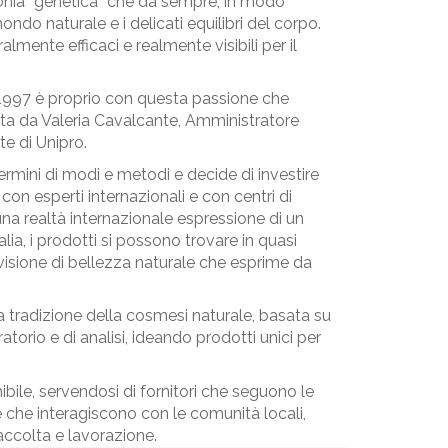
rmonia “genetica” che da sempre, in modo
ndo naturale e i delicati equilibri del corpo.
mente efficaci e realmente visibili per il
1997 è proprio con questa passione che
ata da Valeria Cavalcante, Amministratore
e di Unipro.
ermini di modi e metodi e decide di investire
con esperti internazionali e con centri di
 una realtà internazionale espressione di un
lia, i prodotti si possono trovare in quasi
 visione di bellezza naturale che esprime da
la tradizione della cosmesi naturale, basata su
atorio e di analisi, ideando prodotti unici per
bile, servendosi di fornitori che seguono le
e che interagiscono con le comunità locali,
accolta e lavorazione.