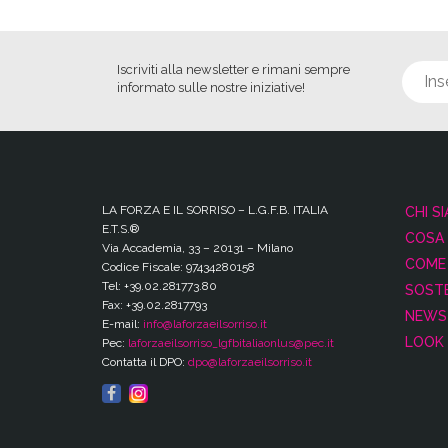
Iscriviti alla newsletter e rimani sempre
informato sulle nostre iniziative!
LA FORZA E IL SORRISO – L.G.F.B. ITALIA
CHI S
E.T.S.®
COSA
Via Accademia, 33 – 20131 – Milano
COME 
Codice Fiscale: 97434280158
Tel: +39.02.281773.80
SOSTE
Fax: +39.02.2817793
NEWS
E-mail:
info@laforzaeilsorriso.it
LOOK 
Pec:
laforzaeilsorriso_lgfbitaliaonlus@pec.it
Contatta il DPO:
dpo@laforzaeilsorriso.it