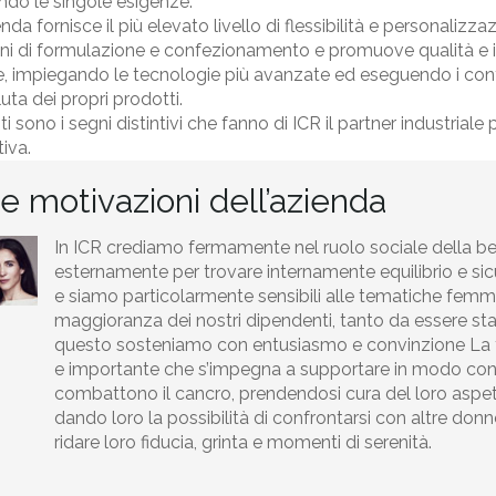
do le singole esigenze.
enda fornisce il più elevato livello di flessibilità e personalizza
ni di formulazione e confezionamento e promuove qualità e in
, impiegando le tecnologie più avanzate ed eseguendo i contro
uta dei propri prodotti.
i sono i segni distintivi che fanno di ICR il partner industriale
tiva.
e motivazioni dell’azienda
In ICR crediamo fermamente nel ruolo sociale della bel
esternamente per trovare internamente equilibrio e sicurez
e siamo particolarmente sensibili alle tematiche femm
maggioranza dei nostri dipendenti, tanto da essere stati 
questo sosteniamo con entusiasmo e convinzione La for
e importante che s’impegna a supportare in modo co
combattono il cancro, prendendosi cura del loro aspett
dando loro la possibilità di confrontarsi con altre do
ridare loro fiducia, grinta e momenti di serenità.