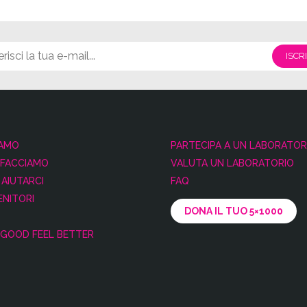
IAMO
PARTECIPA A UN LABORATOR
 FACCIAMO
VALUTA UN LABORATORIO
AIUTARCI
FAQ
NITORI
DONA IL TUO 5×1000
GOOD FEEL BETTER