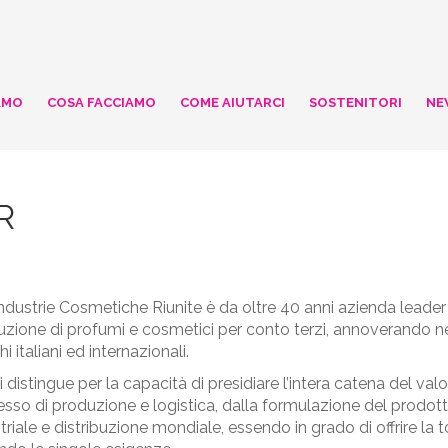
AMO
COSA FACCIAMO
COME AIUTARCI
SOSTENITORI
NE
R
ndustrie Cosmetiche Riunite è da oltre 40 anni azienda leader 
zione di profumi e cosmetici per conto terzi, annoverando nel s
i italiani ed internazionali.
i distingue per la capacità di presidiare l’intera catena del v
sso di produzione e logistica, dalla formulazione del prodot
triale e distribuzione mondiale, essendo in grado di offrire la to