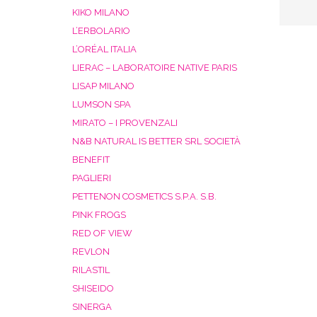
KIKO MILANO
L’ERBOLARIO
L’ORÉAL ITALIA
LIERAC – LABORATOIRE NATIVE PARIS
LISAP MILANO
LUMSON SPA
MIRATO – I PROVENZALI
N&B NATURAL IS BETTER SRL SOCIETÀ
BENEFIT
PAGLIERI
PETTENON COSMETICS S.P.A. S.B.
PINK FROGS
RED OF VIEW
REVLON
RILASTIL
SHISEIDO
SINERGA