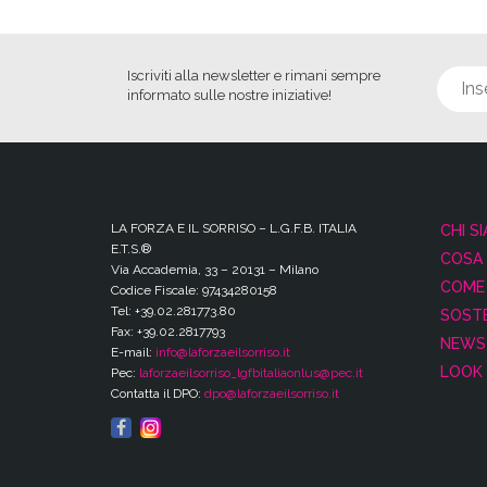
Iscriviti alla newsletter e rimani sempre
informato sulle nostre iniziative!
LA FORZA E IL SORRISO – L.G.F.B. ITALIA
CHI S
E.T.S.®
COSA
Via Accademia, 33 – 20131 – Milano
COME 
Codice Fiscale: 97434280158
Tel: +39.02.281773.80
SOSTE
Fax: +39.02.2817793
NEWS
E-mail:
info@laforzaeilsorriso.it
LOOK 
Pec:
laforzaeilsorriso_lgfbitaliaonlus@pec.it
Contatta il DPO:
dpo@laforzaeilsorriso.it