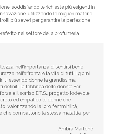
zione, soddisfando le richieste più esigenti in
novazione, utilizzando le migliori materie
lli più severi per garantire la perfezione
 preferito nel settore della profumeria
lezza, nell’importanza di sentirsi bene
za nell’affrontare la vita di tutti i giorni
inili, essendo donne la grandissima
definiti ‘la fabbrica delle donne’. Per
za e il sorriso E.T.S., progetto lodevole
ncreto ed empatico le donne che
o, valorizzando la loro femminilità,
nne che combattono la stessa malattia, per
Ambra Martone