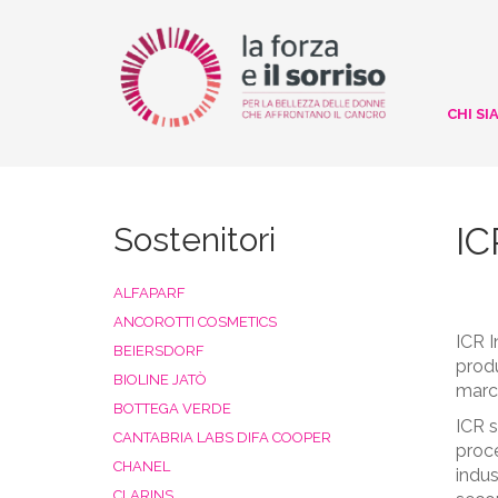
CHI SI
IC
Sostenitori
ALFAPARF
ANCOROTTI COSMETICS
ICR I
BEIERSDORF
produ
BIOLINE JATÒ
march
BOTTEGA VERDE
ICR s
CANTABRIA LABS DIFA COOPER
proce
CHANEL
indus
CLARINS