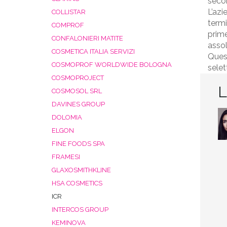
secon
L’azi
COLLISTAR
termi
COMPROF
prime
CONFALONIERI MATITE
assol
COSMETICA ITALIA SERVIZI
Quest
COSMOPROF WORLDWIDE BOLOGNA
selet
COSMOPROJECT
L
COSMOSOL SRL
DAVINES GROUP
DOLOMIA
ELGON
FINE FOODS SPA
FRAMESI
GLAXOSMITHKLINE
HSA COSMETICS
ICR
INTERCOS GROUP
KEMINOVA