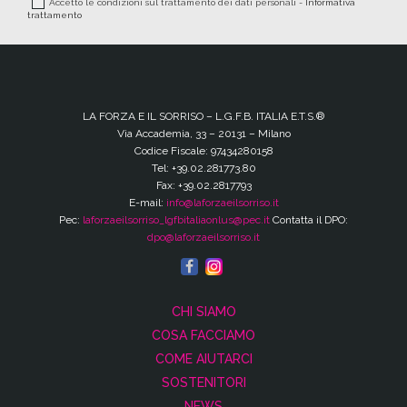
Accetto le condizioni sul trattamento dei dati personali -
Informativa
trattamento
LA FORZA E IL SORRISO – L.G.F.B. ITALIA E.T.S.®
Via Accademia, 33 – 20131 – Milano
Codice Fiscale: 97434280158
Tel: +39.02.281773.80
Fax: +39.02.2817793
E-mail:
info@laforzaeilsorriso.it
Pec:
laforzaeilsorriso_lgfbitaliaonlus@pec.it
Contatta il DPO:
dpo@laforzaeilsorriso.it
CHI SIAMO
COSA FACCIAMO
COME AIUTARCI
SOSTENITORI
NEWS