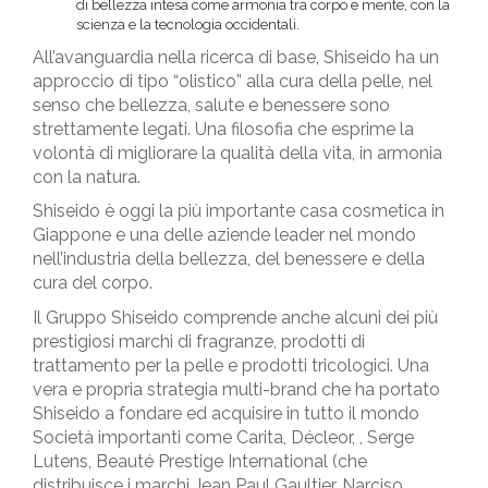
di bellezza intesa come armonia tra corpo e mente, con la
5×1000
FAQ
scienza e la tecnologia occidentali.
All’avanguardia nella ricerca di base, Shiseido ha un
approccio di tipo “olistico” alla cura della pelle, nel
senso che bellezza, salute e benessere sono
strettamente legati. Una filosofia che esprime la
volontà di migliorare la qualità della vita, in armonia
con la natura.
Shiseido è oggi la più importante casa cosmetica in
Giappone e una delle aziende leader nel mondo
nell’industria della bellezza, del benessere e della
cura del corpo.
Il Gruppo Shiseido comprende anche alcuni dei più
prestigiosi marchi di fragranze, prodotti di
trattamento per la pelle e prodotti tricologici. Una
vera e propria strategia multi-brand che ha portato
Shiseido a fondare ed acquisire in tutto il mondo
Società importanti come Carita, Décleor, , Serge
Lutens, Beauté Prestige International (che
distribuisce i marchi Jean Paul Gaultier, Narciso