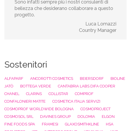
Sono infatti sempre più i nostri consulenti di
bellezza che desiderano collaborare a questo
progetto.
Luca Lomazzi
Country Manager
Sostenitori
ALFAPARF
ANCOROTTI COSMETICS
BEIERSDORF
BIOLINE
JATÒ
BOTTEGA VERDE
CANTABRIA LABS DIFA COOPER
CHANEL
CLARINS
COLLISTAR
COMPROF
CONFALONIERI MATITE
COSMETICA ITALIA SERVIZI
COSMOPROF WORLDWIDE BOLOGNA
COSMOPROJECT
COSMOSOL SRL
DAVINES GROUP
DOLOMIA
ELGON
FINE FOODS SPA
FRAMESI
GLAXOSMITHKLINE
HSA