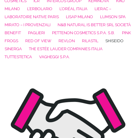
COSMETICS
ICR
INTERCOS GROUP
KEMINOVA
KIKO
MILANO
L’ERBOLARIO
L’ORÉAL ITALIA
LIERAC –
LABORATOIRE NATIVE PARIS
LISAP MILANO
LUMSON SPA
MIRATO – I PROVENZALI
N&B NATURAL IS BETTER SRL SOCIETÀ
BENEFIT
PAGLIERI
PETTENON COSMETICS S.P.A. S.B.
PINK
FROGS
RED OF VIEW
REVLON
RILASTIL
SHISEIDO
SINERGA
THE ESTÉE LAUDER COMPANIES ITALIA
TUTTESTETICA
VAGHEGGI S.P.A.