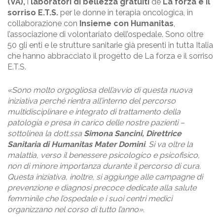
(VA),
i
laboratori di bellezza gratuiti
de
La forza e il
sorriso E.T.S.
per le donne in terapia oncologica, in
collaborazione con
Insieme con Humanitas
,
l’associazione di volontariato dell’ospedale. Sono oltre
50 gli enti e le strutture sanitarie già presenti in tutta Italia
che hanno abbracciato il progetto de La forza e il sorriso
E.T.S.
«Sono molto orgogliosa dell’avvio di questa nuova
iniziativa perché rientra all’interno del percorso
multidisciplinare e integrato di trattamento della
patologia e presa in carico delle nostre pazienti –
sottolinea la dott.ssa
Simona Sancini, Direttrice
Sanitaria di Humanitas Mater Domini
. Si va oltre la
malattia, verso il benessere psicologico e psicofisico,
non di minore importanza durante il percorso di cura.
Questa iniziativa, inoltre, si aggiunge alle campagne di
prevenzione e diagnosi precoce dedicate alla salute
femminile che l’ospedale e i suoi centri medici
organizzano nel corso di tutto l’anno».