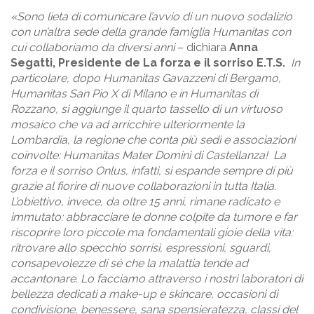
«Sono lieta di comunicare l’avvio di un nuovo sodalizio
con un’altra sede della grande famiglia Humanitas con
cui collaboriamo da diversi anni
– dichiara
Anna
Segatti, Presidente de La forza e il sorriso E.T.S.
In
particolare, dopo Humanitas Gavazzeni di Bergamo,
Humanitas San Pio X di Milano e in Humanitas di
Rozzano, si aggiunge il quarto tassello di un virtuoso
mosaico che va ad arricchire ulteriormente la
Lombardia, la regione che conta più sedi e associazioni
coinvolte: Humanitas Mater Domini di Castellanza! La
forza e il sorriso Onlus, infatti, si espande sempre di più
grazie al fiorire di nuove collaborazioni in tutta Italia.
L’obiettivo, invece, da oltre 15 anni, rimane radicato e
immutato: abbracciare le donne colpite da tumore e far
riscoprire loro piccole ma fondamentali gioie della vita:
ritrovare allo specchio sorrisi, espressioni, sguardi,
consapevolezze di sé che la malattia tende ad
accantonare. Lo facciamo attraverso i nostri laboratori di
bellezza dedicati a make-up e skincare, occasioni di
condivisione, benessere, sana spensieratezza, classi del