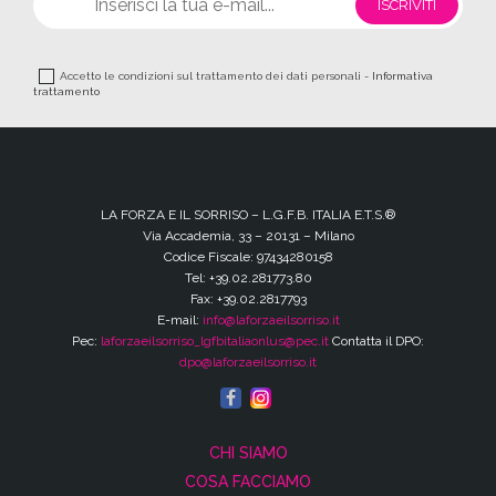
Accetto le condizioni sul trattamento dei dati personali -
Informativa
trattamento
LA FORZA E IL SORRISO – L.G.F.B. ITALIA E.T.S.®
Via Accademia, 33 – 20131 – Milano
Codice Fiscale: 97434280158
Tel: +39.02.281773.80
Fax: +39.02.2817793
E-mail:
info@laforzaeilsorriso.it
Pec:
laforzaeilsorriso_lgfbitaliaonlus@pec.it
Contatta il DPO:
dpo@laforzaeilsorriso.it
CHI SIAMO
COSA FACCIAMO