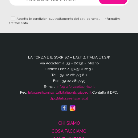
Accetto le condizioni sul trattamento dei dati personali -
Informativa
trattamento
LA FORZA E IL SORRISO – L.G.F.B. ITALIA E.T.S.®
Via Accademia, 33 – 20131 – Milano
Codice Fiscale: 97434280158
Tel: +39.02.281773.80
Fax: +39.02.2817793
E-mail:
info@laforzaeilsorriso.it
Pec:
laforzaeilsorriso_lgfbitaliaonlus@pec.it
Contatta il DPO:
dpo@laforzaeilsorriso.it
CHI SIAMO
COSA FACCIAMO