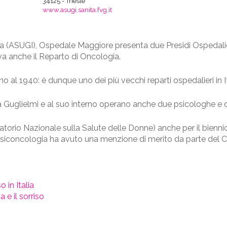
34125 - Trieste
www.asugi.sanita.fvg.it
na (ASUGI), Ospedale Maggiore presenta due Presidi Ospedalieri 
rova anche il Reparto di Oncologia.
 al 1940: è dunque uno dei più vecchi reparti ospedalieri in It
a Guglielmi e al suo interno operano anche due psicologhe e qu
atorio Nazionale sulla Salute delle Donne) anche per il biennio
di Psiconcologia ha avuto una menzione di merito da parte del
o in Italia
 e il sorriso