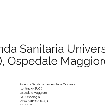
da Sanitaria Universi
I), Ospedale Maggior
Azienda Sanitaria Universitaria Giuliano
Isontina (ASUGI)
Ospedale Maggiore
S.C. Oncologia
P.zza dell'Ospitale, 1