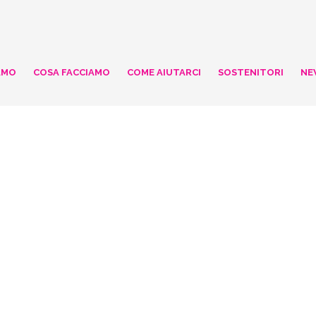
AMO
COSA FACCIAMO
COME AIUTARCI
SOSTENITORI
NE