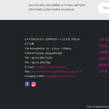
Iscriviti alla newsletter e rimani sempre
informato sulle nostre iniziative!
LA FORZA E IL SORRISO – L.G.F.B. ITALIA
CHI S
E.T.S.®
COSA
Via Accademia, 33 – 20131 – Milano
COME 
Codice Fiscale: 97434280158
Tel: +39.02.281773.80
SOSTE
Fax: +39.02.2817793
NEWS
E-mail:
info@laforzaeilsorriso.it
LOOK 
Pec:
laforzaeilsorriso_lgfbitaliaonlus@pec.it
Contatta il DPO:
dpo@laforzaeilsorriso.it
Con il patrocin