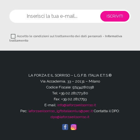
Accetto le condizioni sul trattamento dei dati personali -
Informativa
trattamento
LA FORZA E IL SORRISO – L.G.F.B. ITALIA E.T.S.®
Via Accademia, 33 – 20131 – Milano
Codice Fiscale: 97434280158
Tel: +39.02.281773.80
Fax: +39.02.2817793
E-mail:
info@laforzaeilsorriso.it
Pec:
laforzaeilsorriso_lgfbitaliaonlus@pec.it
Contatta il DPO:
dpo@laforzaeilsorriso.it