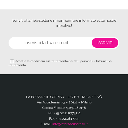
Iscriviti alla newsletter e rimani sempre informato sulle nostre
iniziative!
Accetto le condizioni sul trattamento dei dati personali -
Informativa
trattamento
LA FORZA E IL SORRISO – L.G.F.B. ITALIA E.T.S.®
Via Accademia, 33 – 20131 – Milano
Codice Fiscale: 97434280158
Tel: +39.02.281773.80
Fax: +39.02.2817793
E-mail:
info@laforzaeilsorriso.it