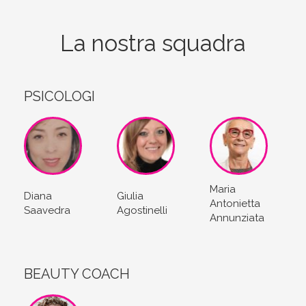
La nostra squadra
PSICOLOGI
Maria
Diana
Giulia
Antonietta
Saavedra
Agostinelli
Annunziata
BEAUTY COACH