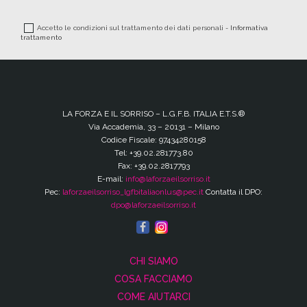
Accetto le condizioni sul trattamento dei dati personali -
Informativa
trattamento
LA FORZA E IL SORRISO – L.G.F.B. ITALIA E.T.S.®
Via Accademia, 33 – 20131 – Milano
Codice Fiscale: 97434280158
Tel: +39.02.281773.80
Fax: +39.02.2817793
E-mail:
info@laforzaeilsorriso.it
Pec:
laforzaeilsorriso_lgfbitaliaonlus@pec.it
Contatta il DPO:
dpo@laforzaeilsorriso.it
CHI SIAMO
COSA FACCIAMO
COME AIUTARCI