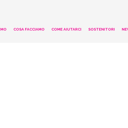
AMO
COSA FACCIAMO
COME AIUTARCI
SOSTENITORI
NE