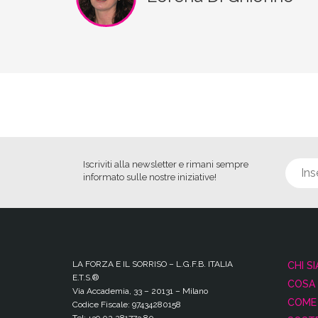
Iscriviti alla newsletter e rimani sempre
informato sulle nostre iniziative!
LA FORZA E IL SORRISO – L.G.F.B. ITALIA
CHI S
E.T.S.®
COSA
Via Accademia, 33 – 20131 – Milano
COME 
Codice Fiscale: 97434280158