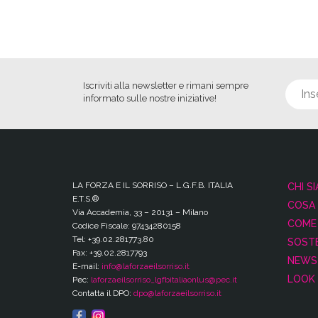
Iscriviti alla newsletter e rimani sempre
informato sulle nostre iniziative!
LA FORZA E IL SORRISO – L.G.F.B. ITALIA
CHI S
E.T.S.®
COSA
Via Accademia, 33 – 20131 – Milano
COME 
Codice Fiscale: 97434280158
Tel: +39.02.281773.80
SOSTE
Fax: +39.02.2817793
NEWS
E-mail:
info@laforzaeilsorriso.it
LOOK 
Pec:
laforzaeilsorriso_lgfbitaliaonlus@pec.it
Contatta il DPO:
dpo@laforzaeilsorriso.it