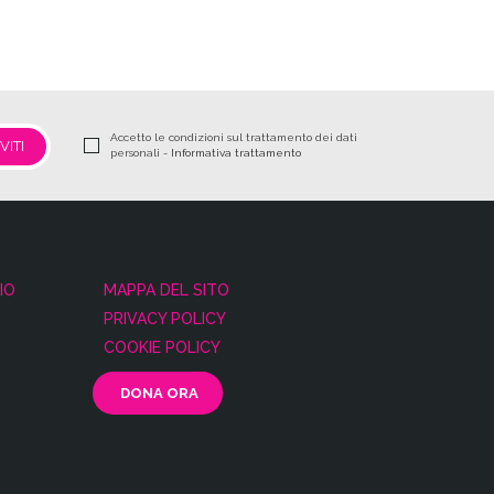
Accetto le condizioni sul trattamento dei dati
personali -
Informativa trattamento
IO
MAPPA DEL SITO
PRIVACY POLICY
COOKIE POLICY