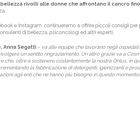
bellezza rivolti alle donne che affrontano il cancro fi
za.
ebook
e
Instagram
, continueremo a offrire piccoli consigli pe
onsulenti di bellezza, psiconcologi ed altri esperti.
, Anna Segatti
–
va alle equipe che lavorano negli ospedali i
 rivolgere un sentito ringraziamento. Un altro grazie va a Cos
e che, oltre a sostenere costantemente la nostra Onlus, in q
ncrementando la fabbricazione di detergenti, igienizzanti e prod
nazioni agli enti che ne hanno più bisogno in questo momento