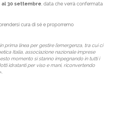
no al 30 settembre
, data che verrà confermata
r prendersi cura di sé e proporremo
n prima linea per gestire l’emergenza, tra cui ci
metica Italia, associazione nazionale imprese
uesto momento si stanno impegnando in tutti i
otti idratanti per viso e mani, riconvertendo
».