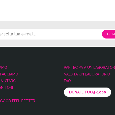
IAMO
PARTECIPA A UN LABORATOR
 FACCIAMO
VALUTA UN LABORATORIO
AIUTARCI
FAQ
NITORI
DONA IL TUO 5×1000
GOOD FEEL BETTER